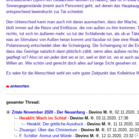
Sinnesgegenstände (meint auch Personen) geht, auf denen das Hauptauge
entsprechend beeindruckt zur Tat schreitet.
Den Unterschied kann man auch mit daran ausmachen, dass der Wache, aus
bloß immer auf die Reize und Einflüsse, die von außen zu ihm kommen. Tut
nichts, tut sich im äußeren mehr, so tut der Schlafende tun, als ob er Tät
was an Stimulanz von Außen heran kommt und fassbar ist (wie eine Reakti
Polarisierung entscheidet über die Schwingung. Die Schwingung ist die E
dass das Geistige natürlich dann plötzlich zählt, wenn alles äußere nich
gepflegt ist? Also ist ein jeder dort wo er ist, weil er dort ist, wo er auch 
Willen an. Wie schön und gerecht doch alles auf lange Sicht gesehen ist.
Es wäre für die Menschheit wohl ein sehr guter Zeitpunkt das Kollektive
antworten
gesamter Thread:
Zitate November 2020 - Der Neuanfang
-
Devino M.
,
02.11.2020, 
Heraklit: Wach im Schlaf
-
Devino M.
,
03.11.2020, 17:38
Heraklit: Der göttliche Ausdruck
-
Devino M.
,
11.11.2020, 1
Zhuangzi: Über das Christentum
-
Devino M.
,
07.11.2020, 10:02
F. Schiller: Anmut und Würde
-
Devino M.
,
12.11.2020, 23:32