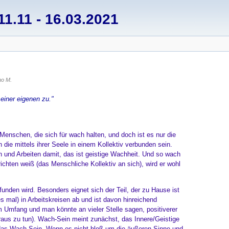
1.11 - 16.03.2021
no M.
einer eigenen zu."
Menschen, die sich für wach halten, und doch ist es nur die
 die mittels ihrer Seele in einem Kollektiv verbunden sein.
 und Arbeiten damit, das ist geistige Wachheit. Und so wach
richten weiß (das Menschliche Kollektiv an sich), wird er wohl
unden wird. Besonders eignet sich der Teil, der zu Hause ist
 es mal) in Arbeitskreisen ab und ist davon hinreichend
m Umfang und man könnte an vieler Stelle sagen, positiverer
eraus zu tun). Wach-Sein meint zunächst, das Innere/Geistige
 das Wach-Sein. Wenn es nicht bloß um die äußeren Sinne und