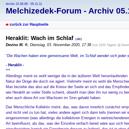
Archiv 22.08.08 - 05.11.11
Melchizedek-Forum - Archiv 05.1
zurück zur Hauptseite
Heraklit: Wach im Schlaf
(alle)
Devino M.
, Dienstag, 03. November 2020, 17:38
(vor 2102 Tagen)
@ Devi
"Die Wachen haben eine gemeinsame Welt, im Schlaf wendet sich jeder s
- Heraklit -
***
Allerdings meint es wohl weniger die in der äußeren Welt herumlaufenden 
Natur der Dinge die durch sie agiert. Vielmehr meint es wohl die Menschen
Man beziehe das also auf die Kreise der Seele an sich und das Empfinden
wie Heraklit an vieler Stelle scheint, obwohl man über ihn nur wenig zu be
eher auch diese Art von Wachsein im Sinn gehabt haben.
Das Menschliche Kollektiv meint, das, was davon innerlich zunächst empf
und nicht viel zu tun hat, vieles andere agiert sich dann teils (nennen wir
eingenommen (was allerdings die kollektiven Energien in weitreichendere
Art beeinflusst, als das, was der Einzelne einfach bereit wäre aus sich h
einzubeziehen (sprich ein Gewahrsein dessen zu haben), das ist in etwa