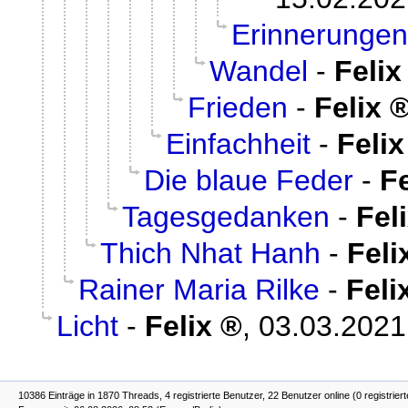
Erinnerungen 
Wandel
-
Felix
Frieden
-
Felix
Einfachheit
-
Felix
Die blaue Feder
-
Fe
Tagesgedanken
-
Fel
Thich Nhat Hanh
-
Feli
Rainer Maria Rilke
-
Feli
Licht
-
Felix
,
03.03.2021
10386 Einträge in 1870 Threads, 4 registrierte Benutzer, 22 Benutzer online (0 registrier