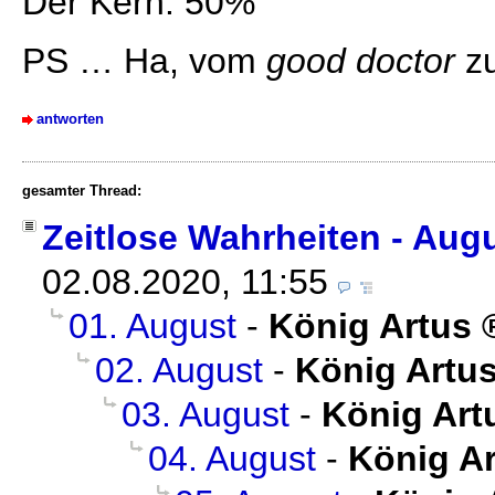
Der Kern: 50%
PS … Ha, vom
good doctor
z
antworten
gesamter Thread:
Zeitlose Wahrheiten - Aug
02.08.2020, 11:55
01. August
-
König Artus
02. August
-
König Artu
03. August
-
König Art
04. August
-
König A