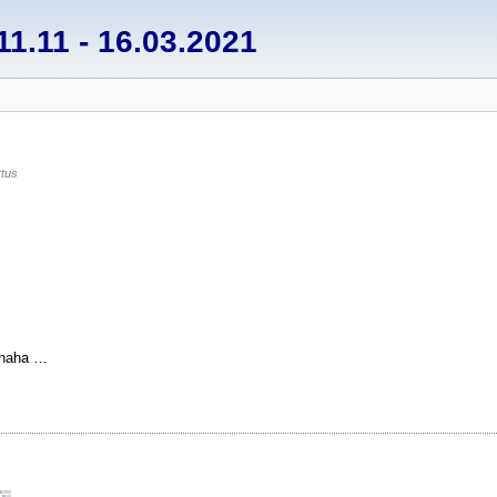
1.11 - 16.03.2021
tus
 haha …