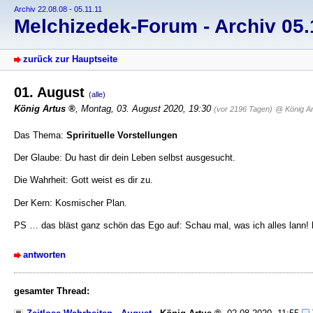
Archiv 22.08.08 - 05.11.11
Melchizedek-Forum - Archiv 05.1
zurück zur Hauptseite
01. August
(alle)
König Artus
, Montag, 03. August 2020, 19:30
(vor 2196 Tagen)
@ König Ar
Das Thema:
Sprirituelle Vorstellungen
Der Glaube: Du hast dir dein Leben selbst ausgesucht.
Die Wahrheit: Gott weist es dir zu.
Der Kern: Kosmischer Plan.
PS … das bläst ganz schön das Ego auf: Schau mal, was ich alles lann!
antworten
gesamter Thread: