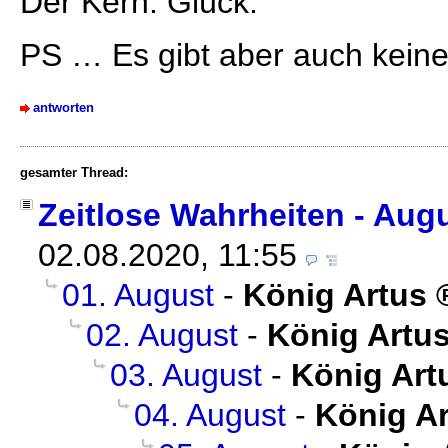
Der Kern: Glück.
PS … Es gibt aber auch keinen
antworten
gesamter Thread:
Zeitlose Wahrheiten - Aug
02.08.2020, 11:55
01. August
-
König Artus
02. August
-
König Artu
03. August
-
König Art
04. August
-
König A