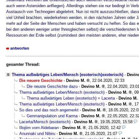
auch wenn Asteroiden anfliegen). Allerdings stehen sie nur bedingt in V
Austausch von Technogien abgelehnt. Nun ist nicht auszuschließen, dass 
viel Unheil brachten, wiederkehren werden, in den nächsten Jahren oder J
mehr auf der Seite der Menschen und haben versucht zu helfen. So das es 
bei den anderen weniger unter Ihresgleichen selbst) die verschiedensten
Ressourcen der Erde selbst (zumindest den meisten anderen, eher niede
antworten
gesamter Thread:
Thema außwärtiges Leben/Mensch (esoterisch|exoterisch)
-
Devin
Die neuere Geschichte
-
Devino M.
,
22.04.2020, 22:33
Die neuste Geschichte dazu
-
Devino M.
,
22.04.2020, 23:0
Thema außwärtiges Leben/Mensch (exoterisch)
-
Devino M.
,
09
Thema außwärtiges Leben (exoterisch) = Lacerta
-
Devino M.
Thema außwärtiges Leben/Mensch (esoterisch)
-
Devino M.
,
17
So dies und das noch angemerkt
-
Devino M.
,
18.05.2020, 22:0
Genmanipulation und Karma
-
Devino M.
,
22.05.2020, 22:3
Lacerta/Mensch (esoterisch)
-
Devino M.
,
19.05.2020, 15:58
Illojiim vom Aldebaran
-
Devino M.
,
21.05.2020, 12:42
Anunnaki und Nibiru
-
Devino M.
,
21.05.2020, 21:07