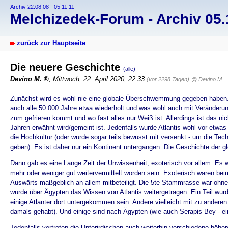
Archiv 22.08.08 - 05.11.11
Melchizedek-Forum - Archiv 05.1
zurück zur Hauptseite
Die neuere Geschichte
(alle)
Devino M.
, Mittwoch, 22. April 2020, 22:33
(vor 2298 Tagen)
@ Devino M.
Zunächst wird es wohl nie eine globale Überschwemmung gegeben haben. 
auch alle 50.000 Jahre etwa wiederholt und was wohl auch mit Veränderun
zum gefrieren kommt und wo fast alles nur Weiß ist. Allerdings ist das nic
Jahren erwähnt wird/gemeint ist. Jedenfalls wurde Atlantis wohl vor etw
die Hochkultur (oder wurde sogar teils bewusst mit versenkt - um die Tec
geben). Es ist daher nur ein Kontinent untergangen. Die Geschichte der 
Dann gab es eine Lange Zeit der Unwissenheit, exoterisch vor allem. Es 
mehr oder weniger gut weitervermittelt worden sein. Exoterisch waren bei
Auswärts maßgeblich an allem mitbeteiligt. Die 5te Stammrasse war ohn
wurde über Ägypten das Wissen von Atlantis weitergetragen. Ein Teil wurd
einige Atlanter dort untergekommen sein. Andere vielleicht mit zu ander
damals gehabt). Und einige sind nach Ägypten (wie auch Serapis Bey - ein
Jedenfalls vertreten die Unterirdischen auch weiterhin verschiedene höhe