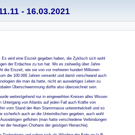
1.11 - 16.03.2021
Es wird eine Eiszeit gegeben haben, die Zyklisch sich wohl
gen der Erdachse zu tun hat. Wo es zeitweilig über Jahre
ht die Eiszeit, wie sie von vor mehreren hundert Millionen
as um die 100.000 Jahren versenkt und damit verschwand auch
hnologien die man da hatte, nicht an auswärtiges Leben zu
globalen Überschwemmung dürfte also überzeichnet sein.
wurde weitestgehend nur in eingeweihten Kreisen alles Wissen
m Untergang von Atlantis auf jeden Fall auch Kräfte von
ehin vom Stand der 4ten Stammrasse unterentwickelt und so
e sicherlich auch an die Unterirdischen gegeben, auch wohl
en Auswärtigen geflohen (man hatte verschiedene Verbindungen
er der heutigen Chohans der geistigen Hierarchie).
re Technologie und sehen sich als Wächter der Erde an (z.B.