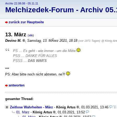
Archiv 22.08.08 - 05.11.11
Melchizedek-Forum - Archiv 05.1
zurück zur Hauptseite
13. März
(alle)
Devino M.
, Samstag, 13. MÃ¤rz 2021, 18:18
(vor 1971 Tagen)
@ König Art
PS … Es geht - wie immer - um die
Mitte
PSS …
DANKE FÜR ALLES
PSSS …
DAS WAR'S
***
PS: Aber bitte noch nicht abtreten, ne?!
antworten
gesamter Thread:
Zeitlose Wahrheiten - März
-
König Artus
,
01.03.2021, 13:46
01. März
-
König Artus
,
01.03.2021, 13:52