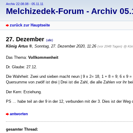
Archiv 22.08.08 - 05.11.11
Melchizedek-Forum - Archiv 05.1
zurück zur Hauptseite
27. Dezember
(alle)
König Artus
, Sonntag, 27. Dezember 2020, 11:26
(vor 2048 Tagen)
@ Kön
Das Thema:
Vollkommenheit
Dr. Glaube: 27.12.
Die Wahrheit: Zwei und sieben macht neun | 9 x 2= 18, 1 + 8 = 9; 6 x 9 = 5
Quersumme von zwölf ist drei | Drei ist die Zahl, die alle Zahlen vor ihr bei
Der Kern: Erziehung.
PS … habe teil an der 9 in der 12, verbunden mit der 3. Dies ist der Weg 
antworten
gesamter Thread: