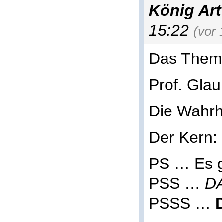
König Ar
15:22
(vor
Das Them
Prof. Glau
Die Wahrh
Der Kern: 
PS … Es g
PSS …
D
PSSS …