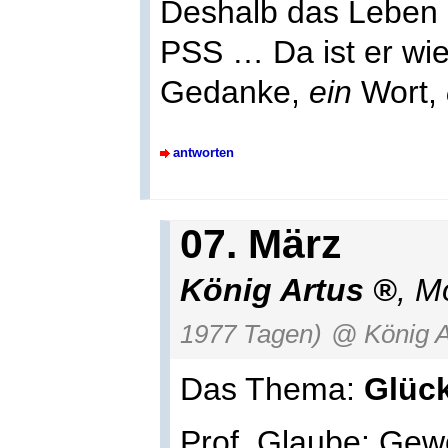
Deshalb das Leben d
PSS … Da ist er wied
Gedanke,
ein
Wort,
antworten
07. März
König Artus
, M
1977 Tagen)
@ König A
Das Thema:
Glück
Prof. Glaube: Gew