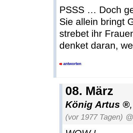
PSSS … Doch geb
Sie allein bring
strebet ihr Frau
denket daran, w
antworten
08. März
König Artus
(vor 1977 Tagen)
@