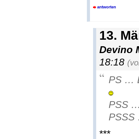
antworten
13. Mä
Devino 
18:18
(vo
PS … E
PSS 
PSSS
***