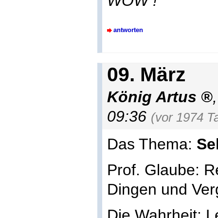
WOW !
antworten
09. März
König Artus
09:36
(vor 1974 T
Das Thema:
Se
Prof. Glaube: R
Dingen und Ve
Die Wahrheit: L