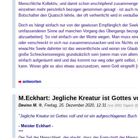
Menschliche Kollektiv, und damit schon erschöpfend zusammengefa
einzelnen mehr persönlich bezogen genommen gesagt - ist auch nur
Botschafter den Quatsch lehrte, der oft verherrlicht wird in veräuße
Doch es hängt einfach nur von der gewissen Empfänglich der Seel
umfassenderen Sinne auf manchen Vorgang des Übergangs bezogen 
abzuarbeiten]. So viel einfach um der Worte wegen. Man muss ei
oder verschreckt in sich nur zusammenzusacken und ins Nichts sic
erwachte Seele dahinter ist das wesentlichste und woran sie Glaubt
große Schreckensereignis grundsätzlich sein (wenn man von alle
einfach aufgeräumt wird und das kommt nur weg oder geht selbst, w
kann. Woran gibt es also etwas auszusetzen, wenn Gott eingreift 
antworten
M.Eckhart: Jegliche Kreatur ist Gottes v
Devino M.
, Freitag, 25. Dezember 2020, 12:31
(vor 2051 Tagen)
@
"Jegliche Kreatur ist Gottes voll und ist ein aufgeschlagenes Buch
- Meister Eckhart -
***
Der Teil der Menschheit, der glaubt, dass der Fortschritt der Mens