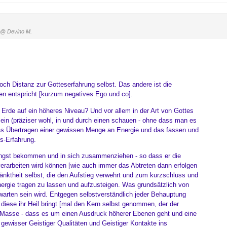
@ Devino M.
doch Distanz zur Gotteserfahrung selbst. Das andere ist die
len entspricht [kurzum negatives Ego und co].
r Erde auf ein höheres Niveau? Und vor allem in der Art von Gottes
in (präziser wohl, in und durch einen schauen - ohne dass man es
s Übertragen einer gewissen Menge an Energie und das fassen und
es-Erfahrung.
 Angst bekommen und in sich zusammenziehen - so dass er die
rarbeiten wird können [wie auch immer das Abtreten dann erfolgen
ränktheit selbst, die den Aufstieg verwehrt und zum kurzschluss und
Energie tragen zu lassen und aufzusteigen. Was grundsätzlich von
arten sein wird. Entgegen selbstverständlich jeder Behauptung
 diese ihr Heil bringt [mal den Kern selbst genommen, der der
n Masse - dass es um einen Ausdruck höherer Ebenen geht und eine
ewisser Geistiger Qualitäten und Geistiger Kontakte ins