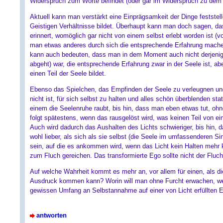
Widerspruch zum Worte befindet (oder gar im Widerspruch zu dem 
Aktuell kann man verstärkt eine Einprägsamkeit der Dinge festste
Geistigen Verhältnisse bildet. Überhaupt kann man doch sagen, das
erinnert, womöglich gar nicht von einem selbst erlebt worden ist (v
man etwas anderes durch sich die entsprechende Erfahrung mache
kann auch bedeuten, dass man in dem Moment auch nicht derjenige
abgeht) war, die entsprechende Erfahrung zwar in der Seele ist, ab
einen Teil der Seele bildet.
Ebenso das Spielchen, das Empfinden der Seele zu verleugnen u
nicht ist, für sich selbst zu halten und alles schön überblenden s
einem die Seelenruhe raubt, bis hin, dass man eben etwas tut, ohn
folgt spätestens, wenn das rausgelöst wird, was keinen Teil von e
Auch wird dadurch das Aushalten des Lichts schwieriger, bis hin,
wohl lieber, als sich als sie selbst (die Seele im umfassenderen 
sein, auf die es ankommen wird, wenn das Licht kein Halten meh
zum Fluch gereichen. Das transformierte Ego sollte nicht der Fluc
Auf welche Wahrheit kommt es mehr an, vor allem für einen, als die
Ausdruck kommen kann? Worin will man ohne Furcht erwachen, wen
gewissen Umfang an Selbstannahme auf einer von Licht erfüllten 
antworten