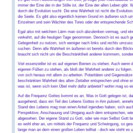
immer der Eine der in der Stille ist, der Eine der allen Leben gib
durch die Evolution sucht. Die eine Wahrheit ist nicht die Evolutio
die Seele. Es gibt also eigentlich keinen Grund im äußeren sich um
Einzelnen und sein Wächter des Tores oder der entsprechende Sch
Egal also mit welchem Lärm man sich abzulenken vermag, und etwa
verkehrt, auf die heutigen Tage genommen. Dennoch ist es auch ge
Gelegenheit zu nutzen, sich weniger nach links und rechts umzusch
suchen. Denn alle Wahrheit im äußeren ist bereits durch den Blickwi
braucht sich nicht um die Beschränktheit anderer kümmern, sondern
Viel essenzieller ist es auf eigenen Beinen zu stehen. Auch wenn d
eigenen Füßen zu stehen, als bloß der Wahrheit anderer zu folgen. 
von sich heraus mit allem zu arbeiten. Polaritäten und Gegensätz
beschränkten Wahrheit des alten Zeitalter entsprechen und ohne e
was ist, wenn sich kein Übel mehr dafür anbietet? wohin mag so ei
Auf die Frequenz Gottes kommt es an. Was in Gott gelegen ist, da
ausgehend, dass ein Teil des Lebens Gottes in ihm pulsiert, anne
Stand des Lebens mag man einen Anteil irgendwo haben, sich auch 
Perspektive, Anschauung und Umgang auch dem entsprechen, wie G
abgesehen. Der eigene Stand zu Gott, oder wie man Selbst Gott b
es wohl eher an, um mittels der Frequenz und Schwingung, so gese
lange man an dem einen großen Leben teilhat - doch wie steht es u