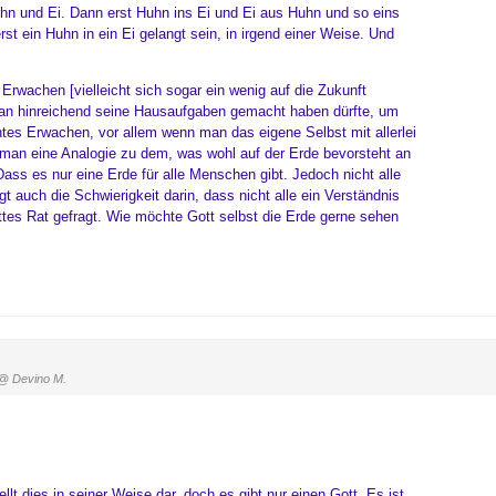
uhn und Ei. Dann erst Huhn ins Ei und Ei aus Huhn und so eins
t ein Huhn in ein Ei gelangt sein, in irgend einer Weise. Und
 Erwachen [vielleicht sich sogar ein wenig auf die Zukunft
 man hinreichend seine Hausaufgaben gemacht haben dürfte, um
tes Erwachen, vor allem wenn man das eigene Selbst mit allerlei
t man eine Analogie zu dem, was wohl auf der Erde bevorsteht an
Dass es nur eine Erde für alle Menschen gibt. Jedoch nicht alle
 auch die Schwierigkeit darin, dass nicht alle ein Verständnis
ttes Rat gefragt. Wie möchte Gott selbst die Erde gerne sehen
@ Devino M.
llt dies in seiner Weise dar, doch es gibt nur einen Gott. Es ist