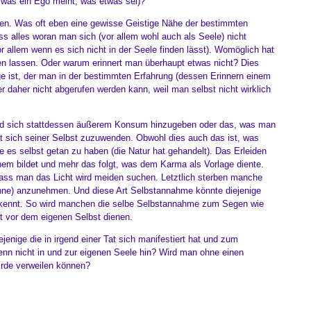
was ein Ego meint, was etwas sei)?
llen. Was oft eben eine gewisse Geistige Nähe der bestimmten
s alles woran man sich (vor allem wohl auch als Seele) nicht
or allem wenn es sich nicht in der Seele finden lässt). Womöglich hat
n lassen. Oder warum erinnert man überhaupt etwas nicht? Dies
 ist, der man in der bestimmten Erfahrung (dessen Erinnern einem
er daher nicht abgerufen werden kann, weil man selbst nicht wirklich
nd sich stattdessen äußerem Konsum hinzugeben oder das, was man
tatt sich seiner Selbst zuzuwenden. Obwohl dies auch das ist, was
e es selbst getan zu haben (die Natur hat gehandelt). Das Erleiden
inem bildet und mehr das folgt, was dem Karma als Vorlage diente.
 dass man das Licht wird meiden suchen. Letztlich sterben manche
Sinne) anzunehmen. Und diese Art Selbstannahme könnte diejenige
r kennt. So wird manchen die selbe Selbstannahme zum Segen wie
ht vor dem eigenen Selbst dienen.
jenige die in irgend einer Tat sich manifestiert hat und zum
n nicht in und zur eigenen Seele hin? Wird man ohne einen
Erde verweilen können?