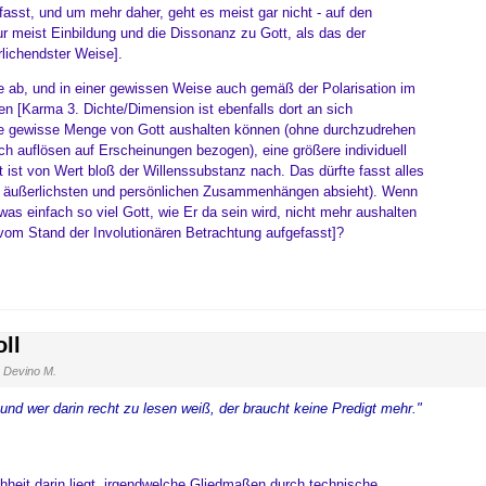
sst, und um mehr daher, geht es meist gar nicht - auf den
 meist Einbildung und die Dissonanz zu Gott, als das der
rlichendster Weise].
e ab, und in einer gewissen Weise auch gemäß der Polarisation im
[Karma 3. Dichte/Dimension ist ebenfalls dort an sich
ne gewisse Menge von Gott aushalten können (ohne durchzudrehen
h auflösen auf Erscheinungen bezogen), eine größere individuell
 ist von Wert bloß der Willenssubstanz nach. Das dürfte fasst alles
m äußerlichsten und persönlichen Zusammenhängen absieht). Wenn
as einfach so viel Gott, wie Er da sein wird, nicht mehr aushalten
[vom Stand der Involutionären Betrachtung aufgefasst]?
oll
 Devino M.
 und wer darin recht zu lesen weiß, der braucht keine Predigt mehr."
chheit darin liegt, irgendwelche Gliedmaßen durch technische