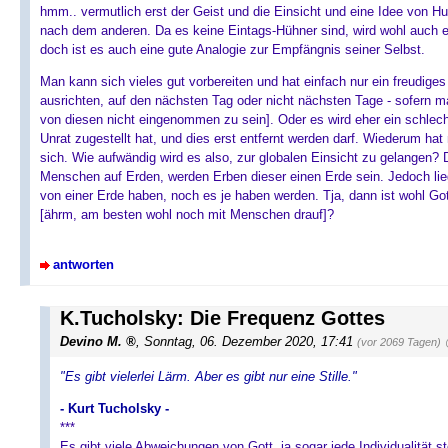
hmm.. vermutlich erst der Geist und die Einsicht und eine Idee von H
nach dem anderen. Da es keine Eintags-Hühner sind, wird wohl auch ers
doch ist es auch eine gute Analogie zur Empfängnis seiner Selbst.
Man kann sich vieles gut vorbereiten und hat einfach nur ein freudiges
ausrichten, auf den nächsten Tag oder nicht nächsten Tage - sofern
von diesen nicht eingenommen zu sein]. Oder es wird eher ein schlech
Unrat zugestellt hat, und dies erst entfernt werden darf. Wiederum ha
sich. Wie aufwändig wird es also, zur globalen Einsicht zu gelangen? 
Menschen auf Erden, werden Erben dieser einen Erde sein. Jedoch liegt
von einer Erde haben, noch es je haben werden. Tja, dann ist wohl Go
[ährm, am besten wohl noch mit Menschen drauf]?
antworten
K.Tucholsky: Die Frequenz Gottes
Devino M.
, Sonntag, 06. Dezember 2020, 17:41
(vor 2069 Tagen)
"Es gibt vielerlei Lärm. Aber es gibt nur eine Stille."
- Kurt Tucholsky -
***
Es gibt viele Abweichungen von Gott, ja sogar jede Individualität ste