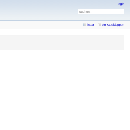
Login
linear
ein-/ausklappen