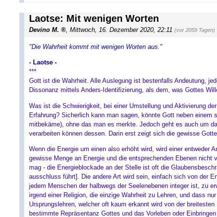
Laotse: Mit wenigen Worten
Devino M.
, Mittwoch, 16. Dezember 2020, 22:11
(vor 2059 Tagen)
"Die Wahrheit kommt mit wenigen Worten aus."
- Laotse -
***
Gott ist die Wahrheit. Alle Auslegung ist bestenfalls Andeutung, je
Dissonanz mittels Anders-Identifizierung, als dem, was Gottes Wil
Was ist die Schwierigkeit, bei einer Umstellung und Aktivierung de
Erfahrung? Sicherlich kann man sagen, könnte Gott neben einem se
mitbekäme), ohne das man es merkte. Jedoch geht es auch um da
verarbeiten können dessen. Darin erst zeigt sich die gewisse Gott
Wenn die Energie um einen also erhöht wird, wird einer entweder
gewisse Menge an Energie und die entsprechenden Ebenen nicht ve
mag - die Energieblockade an der Stelle ist oft die Glaubensbesch
ausschluss führt]. Die andere Art wird sein, einfach sich von der 
jedem Menschen der halbwegs der Seelenebenen integer ist, zu erw
irgend einer Religion, die einzige Wahrheit zu Lehren, und dass nur
Ursprungslehren, welcher oft kaum erkannt wird von der breiteste
bestimmte Repräsentanz Gottes und das Vorleben oder Einbringen g