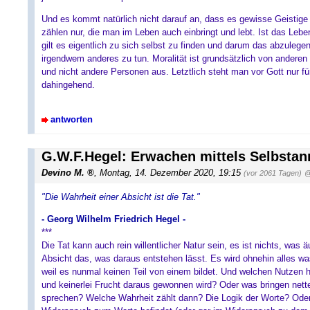
Und es kommt natürlich nicht darauf an, dass es gewisse Geistige
zählen nur, die man im Leben auch einbringt und lebt. Ist das Leb
gilt es eigentlich zu sich selbst zu finden und darum das abzulegen
irgendwem anderes zu tun. Moralität ist grundsätzlich von anderen 
und nicht andere Personen aus. Letztlich steht man vor Gott nur fü
dahingehend.
antworten
G.W.F.Hegel: Erwachen mittels Selbsta
Devino M.
, Montag, 14. Dezember 2020, 19:15
(vor 2061 Tagen)
@
"Die Wahrheit einer Absicht ist die Tat."
- Georg Wilhelm Friedrich Hegel -
***
Die Tat kann auch rein willentlicher Natur sein, es ist nichts, was
Absicht das, was daraus entstehen lässt. Es wird ohnehin alles 
weil es nunmal keinen Teil von einem bildet. Und welchen Nutzen 
und keinerlei Frucht daraus gewonnen wird? Oder was bringen nette
sprechen? Welche Wahrheit zählt dann? Die Logik der Worte? Oder di