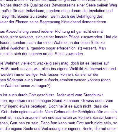
t. Welches durch die Qualität des Bewusstseins einer Seele seinen Weg
n, außer für das Individuum, sondern eben darum die Involution und
 Begrifflichkeiten zu streiten, wenn doch die Befähigung des
leier der Ebenen seine Begrenzung hinreichend demonstrieren.
s Abwechslung verschiedener Richtung ist gar nicht einmal
rade nicht verkehrt, sich seiner inneren Pflege zuzuwenden. Und die
auen, sondern nach der einen Wahrheit in der einen Stille zu
nkel (welcher ja irgendwo sogar erforderlich ist) verzerrt. Man
 sollte sich der eigenen an der Stelle zuwenden.
ie Wahrheit vielleicht wackelig sein mag, doch ist es besser auf
Heißt auch so viel, wie, alles ins eigene Weltbild zu übersetzen und
e werden immer weniger Fuß fassen können, da sie nur der
inen Widerpart auch kaum aufrecht erhalten werden können (doch
ne Wahrheit einen zu tragen?).
s ist auch durch Gott geschützt. Jeder wird vom Standpunkt
hmen, irgendwie einen richtigen Stand zu haben. Gewiss doch, vom
für irgend etwas betätigen. Doch heißt es auch nicht, dass die
ott darin agieren würde. Vom Gebrauch der Schöpferkräfte an sich
ereit ist in sich anzunehmen und aushalten zu können, darauf kommt
hen, Gott nah zu sein. Denn fern kann man Gott auch nicht sein, so
m die eigene Seele und Verbindung zur eigenen Seele, die mit unter