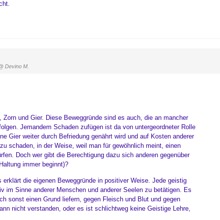
cht.
@ Devino M.
t, Zorn und Gier. Diese Beweggründe sind es auch, die an mancher
erfolgen. Jemandem Schaden zufügen ist da von untergeordneter Rolle
gene Gier weiter durch Befriedung genährt wird und auf Kosten anderer
zu schaden, in der Weise, weil man für gewöhnlich meint, einen
rfen. Doch wer gibt die Berechtigung dazu sich anderen gegenüber
 Haltung immer beginnt)?
s erklärt die eigenen Beweggründe in positiver Weise. Jede geistig
itiv im Sinne anderer Menschen und anderer Seelen zu betätigen. Es
och sonst einen Grund liefern, gegen Fleisch und Blut und gegen
ann nicht verstanden, oder es ist schlichtweg keine Geistige Lehre,