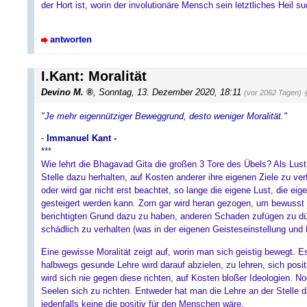
der Hort ist, worin der involutionäre Mensch sein letztliches Heil su
antworten
I.Kant: Moralität
Devino M.
, Sonntag, 13. Dezember 2020, 18:11
(vor 2062 Tagen)
"Je mehr eigennütziger Beweggrund, desto weniger Moralität."
-
Immanuel Kant -
***
Wie lehrt die Bhagavad Gita die großen 3 Tore des Übels? Als Lus
Stelle dazu herhalten, auf Kosten anderer ihre eigenen Ziele zu v
oder wird gar nicht erst beachtet, so lange die eigene Lust, die ei
gesteigert werden kann. Zorn gar wird heran gezogen, um bewusst 
berichtigten Grund dazu zu haben, anderen Schaden zufügen zu dü
schädlich zu verhalten (was in der eigenen Geisteseinstellung und
Eine gewisse Moralität zeigt auf, worin man sich geistig bewegt. E
halbwegs gesunde Lehre wird darauf abzielen, zu lehren, sich pos
wird sich nie gegen diese richten, auf Kosten bloßer Ideologien. N
Seelen sich zu richten. Entweder hat man die Lehre an der Stelle d
jedenfalls keine die positiv für den Menschen wäre.