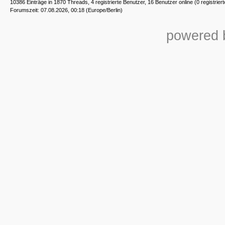
10386 Einträge in 1870 Threads, 4 registrierte Benutzer, 16 Benutzer online (0 registrier
Forumszeit: 07.08.2026, 00:18 (Europe/Berlin)
powered b