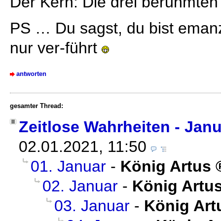
Der Kern: Die drei berühmten
PS … Du sagst, du bist emanzip
nur ver-führt
antworten
gesamter Thread:
Zeitlose Wahrheiten - Jan
02.01.2021, 11:50
01. Januar
-
König Artus
02. Januar
-
König Artu
03. Januar
-
König Art