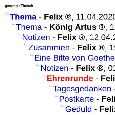
gesamter Thread:
Thema
-
Felix
,
11.04.202
Thema
-
König Artus
,
1
Notizen
-
Felix
,
12.04.
Zusammen
-
Felix
,
1
Eine Bitte von Goethe
Notizen
-
Felix
,
0
Ehrenrunde
-
Fel
Tagesgedanken
Postkarte
-
Fel
Geduld
-
Feli