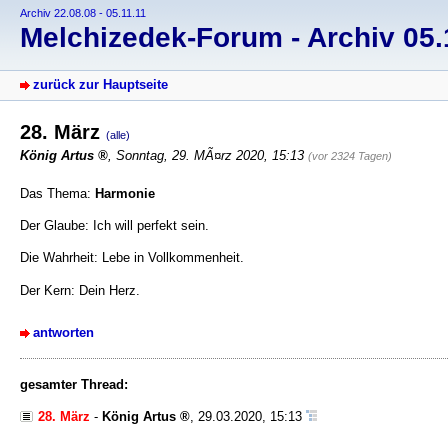
Archiv 22.08.08 - 05.11.11
Melchizedek-Forum - Archiv 05.1
zurück zur Hauptseite
28. März
(alle)
König Artus
, Sonntag, 29. MÃ¤rz 2020, 15:13
(vor 2324 Tagen)
Das Thema:
Harmonie
Der Glaube: Ich will perfekt sein.
Die Wahrheit: Lebe in Vollkommenheit.
Der Kern: Dein Herz.
antworten
gesamter Thread:
28. März
-
König Artus
,
29.03.2020, 15:13